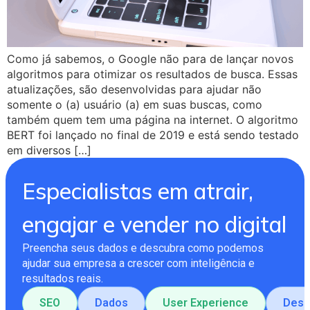
Como já sabemos, o Google não para de lançar novos
algoritmos para otimizar os resultados de busca. Essas
atualizações, são desenvolvidas para ajudar não
somente o (a) usuário (a) em suas buscas, como
também quem tem uma página na internet. O algoritmo
BERT foi lançado no final de 2019 e está sendo testado
em diversos […]
Especialistas em atrair,
engajar e vender no digital
Preencha seus dados e descubra como podemos
ajudar sua empresa a crescer com inteligência e
resultados reais.
SEO
Dados
User Experience
Dese