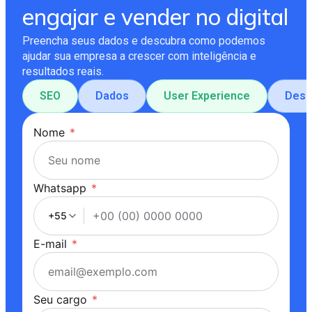
engajar e vender no digital
Preencha seus dados e descubra como podemos
ajudar sua empresa a crescer com inteligência e
resultados reais.
SEO
Dados
User Experience
Dese
Nome
*
Whatsapp
*
+55
E-mail
*
Seu cargo
*