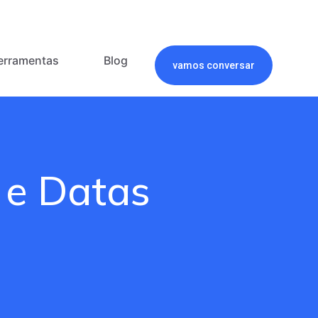
erramentas
Blog
vamos conversar
 e Datas