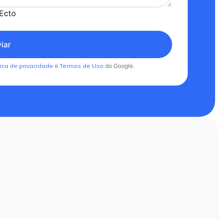
Ecto
iar
tica de privacidade
e
Termos de Uso
do Google.