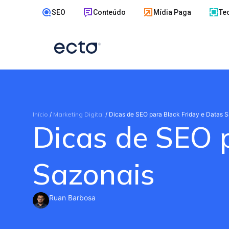
SEO
Conteúdo
Mídia Paga
Te
Início
/
Marketing Digital
/
Dicas de SEO para Black Friday e Datas 
Dicas de SEO 
Sazonais
Ruan Barbosa