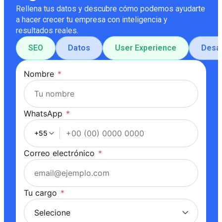
Rellena tus datos y descubre cómo podemos ayudarte
a hacer crecer tu empresa con inteligencia y
resultados reales.
SEO
Datos
User Experience
Desar
Nombre
*
WhatsApp
*
+55
Correo electrónico
*
Tu cargo
*