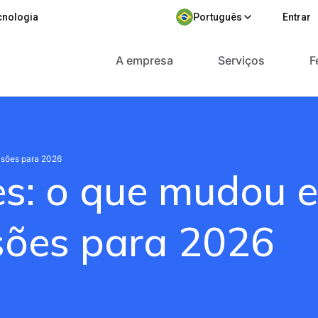
cnologia
Português
Entrar
A empresa
Serviços
F
isões para 2026
s: o que mudou 
isões para 2026