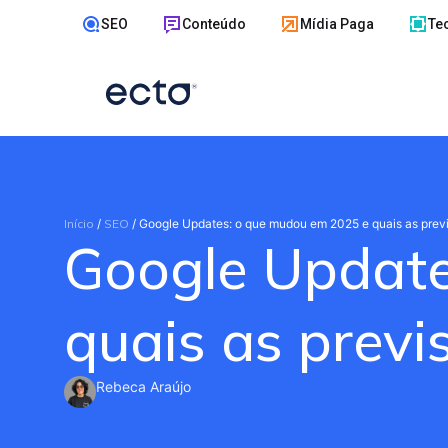
SEO
Conteúdo
Mídia Paga
Te
Início
/
SEO
/
Google Updates: o que mudou em 2025 e quais as prev
Google Update
quais as prev
Rebeca Araújo